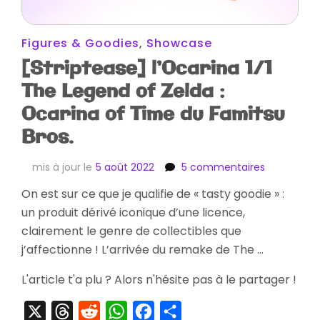
Figures & Goodies
,
Showcase
[Striptease] l’Ocarina 1/1
The Legend of Zelda :
Ocarina of Time du Famitsu
Bros.
sur
mis à jour le
5 août 2022
5 commentaires
[Striptease
On est sur ce que je qualifie de « tasty goodie » :
l’Ocarina
un produit dérivé iconique d’une licence,
1/1
The
clairement le genre de collectibles que
Legend
j’affectionne ! L’arrivée du remake de The …
of
Zelda
L'article t'a plu ? Alors n'hésite pas à le partager !
:
Ocarina
X
Threads
Reddit
WhatsApp
Facebook
Partager
of