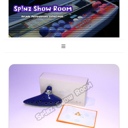
Sp!nz Show
Arcade, Retrogaming, Collectibles
Room