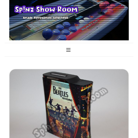
Sp!nz Show
Arcade, Retrogaming, Collectibles
Room