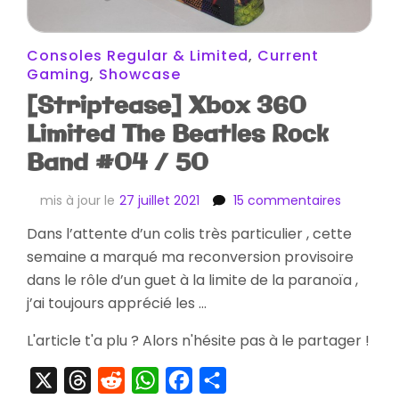
Consoles Regular & Limited
,
Current
Gaming
,
Showcase
[Striptease] Xbox 360
Limited The Beatles Rock
Band #04 / 50
sur
mis à jour le
27 juillet 2021
15 commentaires
[Striptea
Dans l’attente d’un colis très particulier , cette
Xbox
semaine a marqué ma reconversion provisoire
360
Limited
dans le rôle d’un guet à la limite de la paranoïa ,
The
j’ai toujours apprécié les …
Beatles
Rock
L'article t'a plu ? Alors n'hésite pas à le partager !
Band
#04
X
Threads
Reddit
WhatsApp
Facebook
Partager
/