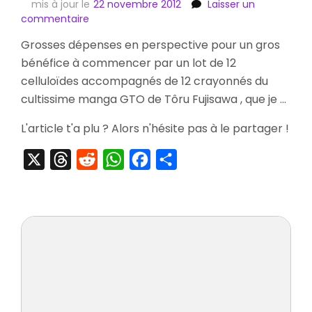
mis à jour le
22 novembre 2012
Laisser un
sur
commentaire
[Ebay]
Grosses dépenses en perspective pour un gros
Les
bénéfice à commencer par un lot de 12
Enchères
du
celluloïdes accompagnés de 12 crayonnés du
Jour
cultissime manga GTO de Tôru Fujisawa , que je …
L'article t'a plu ? Alors n'hésite pas à le partager !
X
Threads
Reddit
WhatsApp
Facebook
Partager