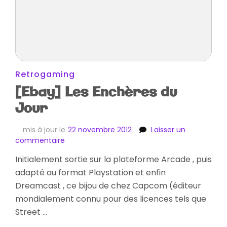
Retrogaming
[Ebay] Les Enchères du
Jour
mis à jour le
22 novembre 2012
Laisser un
sur
commentaire
[Ebay]
Initialement sortie sur la plateforme Arcade , puis
Les
adapté au format Playstation et enfin
Enchères
du
Dreamcast , ce bijou de chez Capcom (éditeur
Jour
mondialement connu pour des licences tels que
Street …