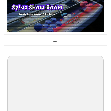
Sp!nz Show
Arcade, Retrogaming, Collectibles
Room