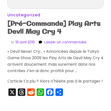
Uncategorized
[Pré-Commande] Play Arts
Devil May Cry 4
sur
le
19 avril 2010
Laisser un commentaire
[Pré-
« Devil Never Cry… » Annoncées depuis le Tokyo
Commande]
Game Show 2009 les Play Arts de Devil May Cry 4
Play
Arts
arrivent doucement mais surement dans nos
Devil
contrées J’en ai donc profité pour …
May
Cry
L'article t'a plu ? Alors n'hésite pas à le partager !
4
X
Threads
Reddit
WhatsApp
Facebook
Partager