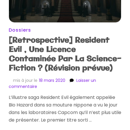
Dossiers
[Retrospective] Resident
Evil , Une Licence
Contaminée Par La Science-
Fiction ? (Révision prévue)
mis à jour le
18 mars 2020
Laisser un
sur
commentaire
[Retrospective]
L’illustre saga Resident Evil également appelée
Resident
Bio Hazard dans sa mouture nippone a vu le jour
Evil
,
dans les laboratoires Capcom qu’il n’est plus utile
Une
de présenter. Le premier titre sorti …
Licence
Contaminée