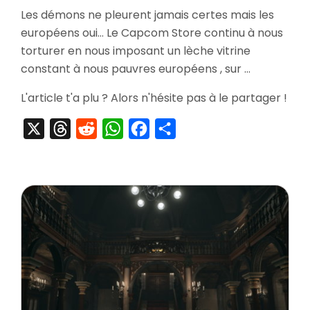
[Goodies]
Les démons ne pleurent jamais certes mais les
Le
européens oui… Le Capcom Store continu à nous
Capcom
Store
torturer en nous imposant un lèche vitrine
,
constant à nous pauvres européens , sur …
Une
Vrai
L'article t'a plu ? Alors n'hésite pas à le partager !
Torture
Pour
X
Threads
Reddit
WhatsApp
Facebook
Partager
les
Européens
?