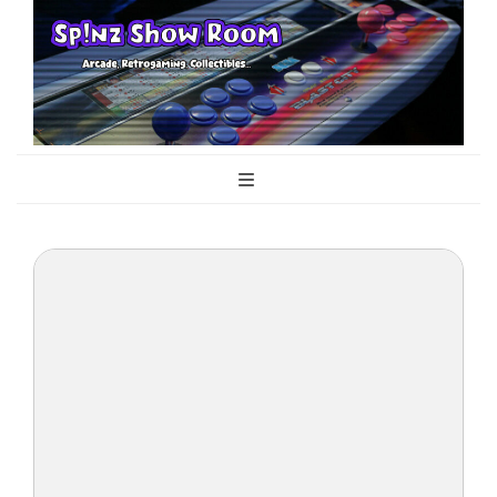
Sp!nz Show
Arcade, Retrogaming, Collectibles
Room