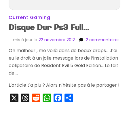
Current Gaming
Disque Dur Ps3 Full…
sur
mis à jour le
22 novembre 2012
2 commentaires
Disq
Oh malheur , me voilà dans de beaux draps… J’ai
Dur
eu le droit à un jolie message lors de l’installation
Ps3
Full…
obligatoire de Resident Evil 5 Gold Edition… Le fait
de …
L'article t'a plu ? Alors n'hésite pas à le partager !
X
Threads
Reddit
WhatsApp
Facebook
Partager