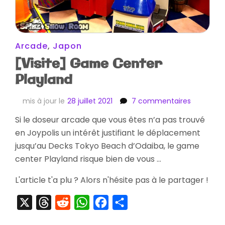
Arcade
,
Japon
[Visite] Game Center
Playland
sur
mis à jour le
28 juillet 2021
7 commentaires
[Visite]
Si le doseur arcade que vous êtes n’a pas trouvé
Game
en Joypolis un intérêt justifiant le déplacement
Center
Playland
jusqu’au Decks Tokyo Beach d’Odaiba, le game
center Playland risque bien de vous …
L'article t'a plu ? Alors n'hésite pas à le partager !
X
Threads
Reddit
WhatsApp
Facebook
Partager