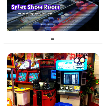
Sp!nz Show
Arcade, Retrogaming, Collectibles
Room