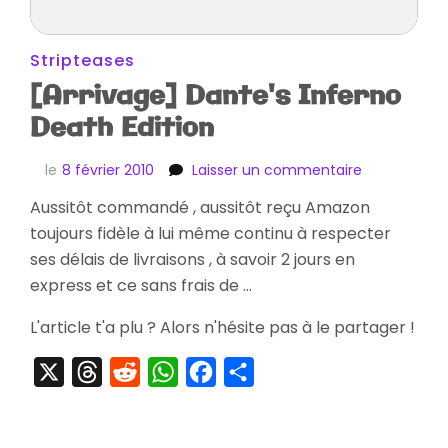
Stripteases
[Arrivage] Dante's Inferno
Death Edition
sur
le
8 février 2010
Laisser un commentaire
[Arrivage]
Aussitôt commandé , aussitôt reçu Amazon
Dante's
toujours fidèle à lui même continu à respecter
Inferno
Death
ses délais de livraisons , à savoir 2 jours en
Edition
express et ce sans frais de …
L'article t'a plu ? Alors n'hésite pas à le partager !
X
Threads
Reddit
WhatsApp
Facebook
Partager