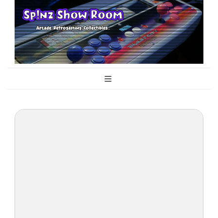
Sp!nz Show
Arcade, Retrogaming, Collectibles
Room