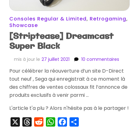
Consoles Regular & Limited
,
Retrogaming
,
Showcase
[Striptease] Dreamcast
Super Black
sur
mis à jour le
27 juillet 2021
10 commentaires
[Striptea
Pour célébrer la réouverture d’un site D-Direct
Dreamca
tout neuf , Sega qui enregistrait à ce moment là
Super
Black
des chiffres de ventes colossaux fit l’annonce de
produits exclusifs à venir parmi …
L'article t'a plu ? Alors n'hésite pas à le partager !
X
Threads
Reddit
WhatsApp
Facebook
Partager