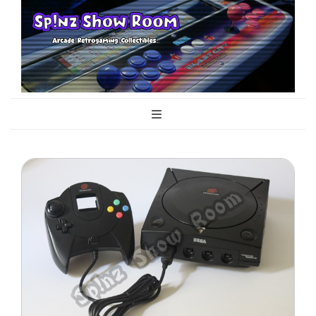
Sp!nz Show
Arcade, Retrogaming, Collectibles
Room