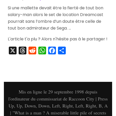
[Striptea
Si une mallette devait être la fierté de tout bon
Dreamca
salary-man alors le set de location Dreamcast
Tsutaya
Rental
pourrait sans l’ombre d’un doute être celle de
Set
tout bon admirateur de Sega. …
L'article t'a plu ? Alors n'hésite pas à le partager !
X
Threads
Reddit
WhatsApp
Facebook
Partager
Mis en ligne le 29 septembre 1998 depuis
l'ordinateur du commissariat de Raccoon City | Press
Up, Up, Down, Down, Left, Right, Left, Right, B, A
| "What is a man ? A miserable little pile of secrets