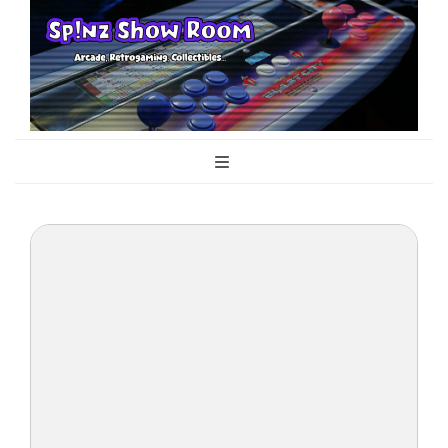
Sp!nz Show
Arcade, Retrogaming, Collectibles
Room