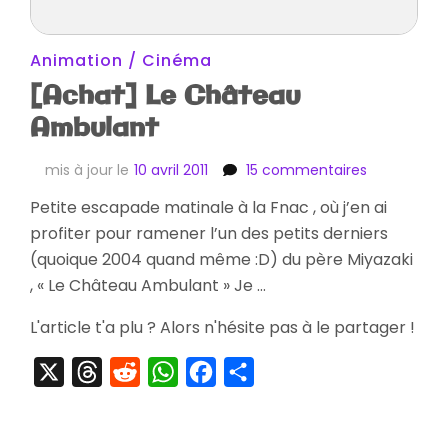
Animation / Cinéma
[Achat] Le Château
Ambulant
sur
mis à jour le
10 avril 2011
15 commentaires
[Achat]
Petite escapade matinale à la Fnac , où j’en ai
Le
profiter pour ramener l’un des petits derniers
Château
Ambulant
(quoique 2004 quand même :D) du père Miyazaki
, « Le Château Ambulant » Je …
L'article t'a plu ? Alors n'hésite pas à le partager !
X
Threads
Reddit
WhatsApp
Facebook
Partager