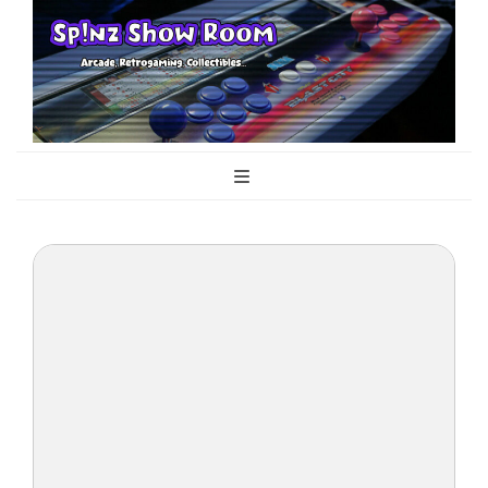
Sp!nz Show
Arcade, Retrogaming, Collectibles
Room