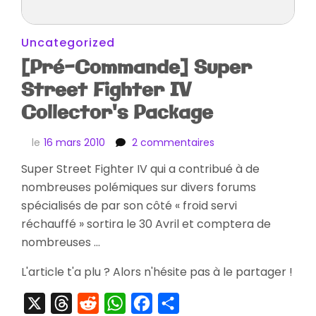
Uncategorized
[Pré-Commande] Super
Street Fighter IV
Collector's Package
sur
le
16 mars 2010
2 commentaires
[Pré-
Super Street Fighter IV qui a contribué à de
Commande]
nombreuses polémiques sur divers forums
Super
Street
spécialisés de par son côté « froid servi
Fighter
réchauffé » sortira le 30 Avril et comptera de
IV
nombreuses …
Collector's
Package
L'article t'a plu ? Alors n'hésite pas à le partager !
X
Threads
Reddit
WhatsApp
Facebook
Partager