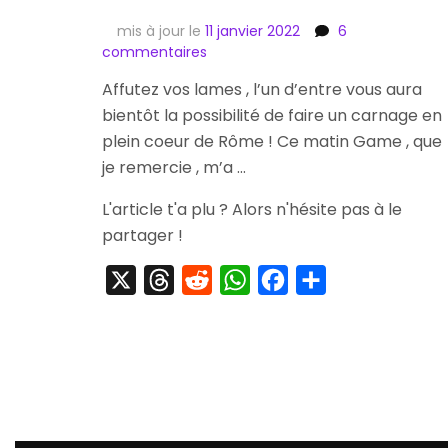
mis à jour le
11 janvier 2022
6
sur
commentaires
[Concours]
Affutez vos lames , l’un d’entre vous aura
Remportez
bientôt la possibilité de faire un carnage en
une
Clé
plein coeur de Rôme ! Ce matin Game , que
d’Accès
je remercie , m’a …
à
la
L'article t'a plu ? Alors n'hésite pas à le
Beta
partager !
d’Assassin’s
Creed
X
Threads
Reddit
WhatsApp
Facebook
Partager
Brotherhood