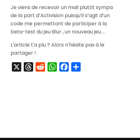
Invitation
Je viens de recevoir un mail plutôt sympa
à
de la part d’Activision puisqu’il s’agit d’un
La
Beta
code me permettant de participer à la
Test
beta-test du jeu Blur , un nouveau jeu …
de
Blur
L'article t'a plu ? Alors n'hésite pas à le
partager !
X
Threads
Reddit
WhatsApp
Facebook
Partager