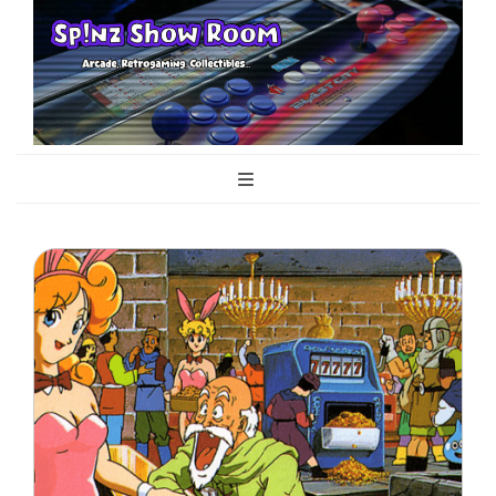
Sp!nz Show
Arcade, Retrogaming, Collectibles
Room