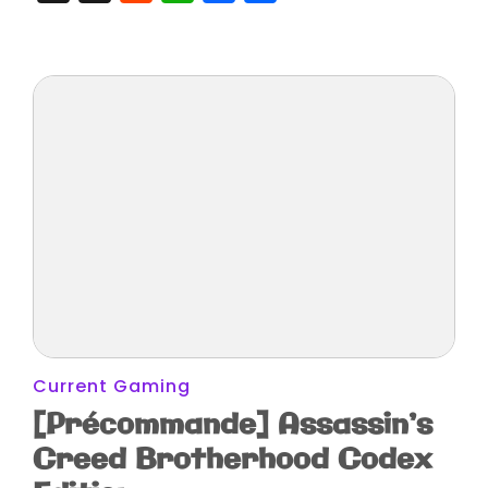
Brotherh
Current Gaming
[Précommande] Assassin’s
Creed Brotherhood Codex