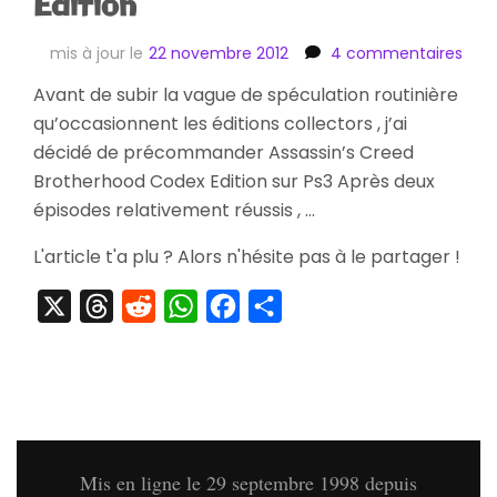
Edition
sur
mis à jour le
22 novembre 2012
4 commentaires
[Pr
Avant de subir la vague de spéculation routinière
Assa
qu’occasionnent les éditions collectors , j’ai
Cre
Brot
décidé de précommander Assassin’s Creed
Cod
Brotherhood Codex Edition sur Ps3 Après deux
Edit
épisodes relativement réussis , …
L'article t'a plu ? Alors n'hésite pas à le partager !
X
Threads
Reddit
WhatsApp
Facebook
Partager
Mis en ligne le 29 septembre 1998 depuis