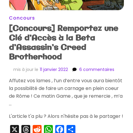
Concours
[Concours] Remportez une
Clé d’Accès à la Beta
d’Assassin’s Creed
Brotherhood
sur
mis à jour le
11 janvier 2022
6 commentaires
[Concour
Affutez vos lames , l’un d’entre vous aura bientôt
Remport
la possibilité de faire un carnage en plein coeur
une
Clé
de Rôme ! Ce matin Game , que je remercie , m’a
d’Accès
…
à
la
L'article t'a plu ? Alors n'hésite pas à le partager !
Beta
d’Assassi
X
Threads
Reddit
WhatsApp
Facebook
Partager
Creed