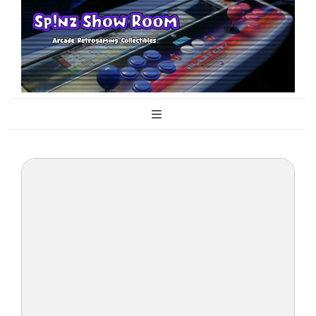
Sp!nz Show
Arcade, Retrogaming, Collectibles
Room