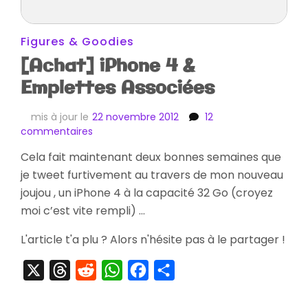
Figures & Goodies
[Achat] iPhone 4 &
Emplettes Associées
mis à jour le
22 novembre 2012
12
sur
commentaires
[Achat]
Cela fait maintenant deux bonnes semaines que
iPhone
je tweet furtivement au travers de mon nouveau
4
&
joujou , un iPhone 4 à la capacité 32 Go (croyez
Emplettes
moi c’est vite rempli) …
Associées
L'article t'a plu ? Alors n'hésite pas à le partager !
X
Threads
Reddit
WhatsApp
Facebook
Partager