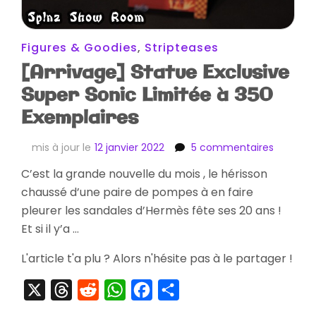
Figures & Goodies
,
Stripteases
[Arrivage] Statue Exclusive
Super Sonic Limitée à 350
Exemplaires
sur
mis à jour le
12 janvier 2022
5 commentaires
[Arrivag
C’est la grande nouvelle du mois , le hérisson
Statue
chaussé d’une paire de pompes à en faire
Exclusiv
Super
pleurer les sandales d’Hermès fête ses 20 ans !
Sonic
Et si il y’a …
Limitée
à
L'article t'a plu ? Alors n'hésite pas à le partager !
350
Exemplai
X
Threads
Reddit
WhatsApp
Facebook
Partager