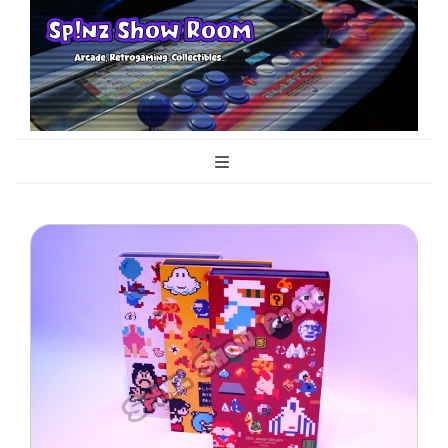
Sp!nz Show
Arcade, Retrogaming, Collectibles
Room