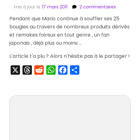
sur
mis à jour le
17 mars 2011
2 commentaires
[Goodies]
Pendant que Mario continue à souffler ses 25
The
bougies au travers de nombreux produits dérivés
Legend
of
et remakes foireux en tout genre , un fan
Zelda
japonais , déjà plus ou moins …
:
Majora’s
L'article t'a plu ? Alors n'hésite pas à le partager !
Mask
10th
X
Threads
Reddit
WhatsApp
Facebook
Partager
Anniversar
Collection