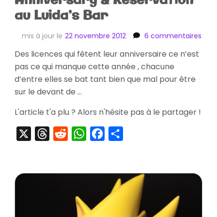
Anniversary & Réservation
au Luida’s Bar
sur
mis à jour le
22 novembre 2012
6 commentaires
[Pr
Des licences qui fêtent leur anniversaire ce n’est
Good
pas ce qui manque cette année , chacune
Dra
Que
d’entre elles se bat tant bien que mal pour être
25th
sur le devant de …
Anni
&
L'article t'a plu ? Alors n'hésite pas à le partager !
Rése
au
X
Threads
Reddit
WhatsApp
Facebook
Partager
Luida
Bar