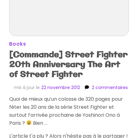
Books
[Commande] Street Fighter
20th Anniversary The Art
of Street Fighter
sur
mis à jour le
22 novembre 2012
2 commentaires
[Co
Quoi de mieux qu’un colosse de 320 pages pour
Stre
fêter les 20 ans de la série Street Fighter et
Figh
20th
surtout l’arrivée prochaine de Yoshinori Ono à
Anni
Paris ?
Bien …
The
Art
L'article t'a plu ? Alors n'hésite pas à le partager !