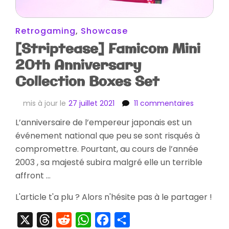
Retrogaming
,
Showcase
[Striptease] Famicom Mini
20th Anniversary
Collection Boxes Set
sur
mis à jour le
27 juillet 2021
11 commentaires
[Stripteas
L’anniversaire de l’empereur japonais est un
Famicom
événement national que peu se sont risqués à
Mini
20th
compromettre. Pourtant, au cours de l’année
Anniversa
2003 , sa majesté subira malgré elle un terrible
Collectio
affront …
Boxes
Set
L'article t'a plu ? Alors n'hésite pas à le partager !
X
Threads
Reddit
WhatsApp
Facebook
Partager