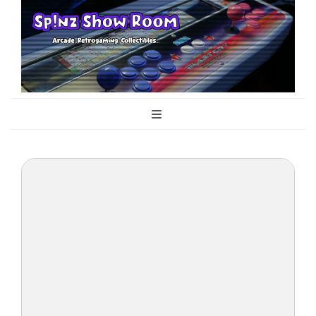
Sp!nz Show
Arcade, Retrogaming, Collectibles
Room