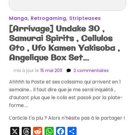
Manga
,
Retrogaming
,
Stripteases
[Arrivage] Undake 30 ,
Samurai Spirits , Cellulos
Gto , Ufo Kamen Yakisoba ,
Angelique Box Set…
sur
mis à jour le
15 mai 2011
2 commentaires
[Arrivage]
Ahhhh la Poste et ses colissimo qui arrivent en 1
Undake
semaine… Il faut dire que je me serai inquiété ,
30
,
d’autant plus que le colis est passé par la plate-
Samurai
forme …
Spirits
,
L'article t'a plu ? Alors n'hésite pas à le partager !
Cellulos
Gto
X
Threads
Reddit
WhatsApp
Facebook
Partager
,