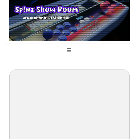
Sp!nz Show
Arcade, Retrogaming, Collectibles
Room