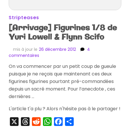
Stripteases
[Arrivage] Figurines 1/8 de
Yuri Lowell & Flynn Scifo
mis à jour le
26 décembre 2012
4
sur
commentaires
[Arrivage]
On va commencer par un petit coup de gueule
Figurines
puisque je ne reçois que maintenant ces deux
1/8
de
figurines figurines pourtant pré-commandées
Yuri
depuis un sacré moment. Pour l’anecdote , ces
Lowell
dernières …
&
Flynn
L'article t'a plu ? Alors n'hésite pas à le partager !
Scifo
X
Threads
Reddit
WhatsApp
Facebook
Partager