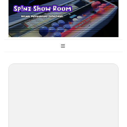
Sp!nz Show
Arcade, Retrogaming, Collectibles
Room