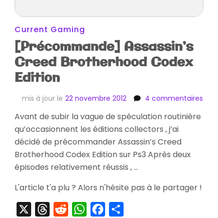
Current Gaming
[Précommande] Assassin’s
Creed Brotherhood Codex
Edition
sur
mis à jour le
22 novembre 2012
4 commentaires
[Pr
Avant de subir la vague de spéculation routinière
Assa
qu’occasionnent les éditions collectors , j’ai
Cre
Brot
décidé de précommander Assassin’s Creed
Cod
Brotherhood Codex Edition sur Ps3 Après deux
Edit
épisodes relativement réussis , …
L'article t'a plu ? Alors n'hésite pas à le partager !
X
Threads
Reddit
WhatsApp
Facebook
Partager