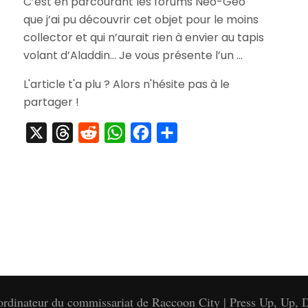
C’est en parcourant les forums Neo-Geo
Tapis
que j’ai pu découvrir cet objet pour le moins
Neo
Geo
collector et qui n’aurait rien à envier au tapis
de
volant d’Aladdin… Je vous présente l’un …
SNK
L'article t'a plu ? Alors n'hésite pas à le
partager !
X
Threads
Reddit
WhatsApp
Facebook
Partager
'ordinateur du commissariat de Raccoon City | Press Up, Up, D