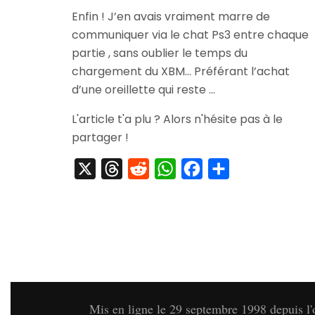
[Commande]
Enfin ! J’en avais vraiment marre de
Oreillette
communiquer via le chat Ps3 entre chaque
Ps3
Bluetooth
partie , sans oublier le temps du
chargement du XBM… Préférant l’achat
d’une oreillette qui reste …
L'article t'a plu ? Alors n'hésite pas à le
partager !
X
Threads
Reddit
WhatsApp
Facebook
Partager
Mis en ligne le 29 septembre 1998 depuis l