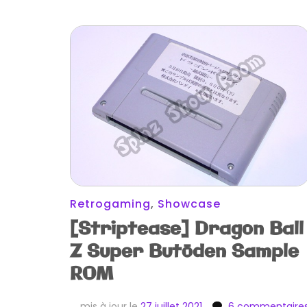
Retrogaming
,
Showcase
[Striptease] Dragon Ball
Z Super Butōden Sample
ROM
mis à jour le
27 juillet 2021
6 commentaire