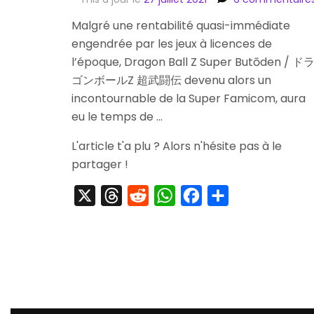
Malgré une rentabilité quasi-immédiate
engendrée par les jeux à licences de
l’époque, Dragon Ball Z Super Butōden / ド
ゴンボールZ 超武闘伝 devenu alors un
incontournable de la Super Famicom, aura
eu le temps de …
L'article t'a plu ? Alors n'hésite pas à le
partager !
X
Threads
Reddit
WhatsApp
Facebook
Partager