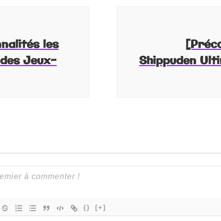
nalités les
[Préc
 des Jeux-
Shippuden Ult
{}
[+]