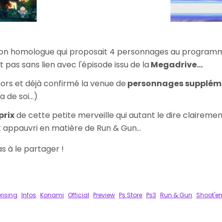
son homologue qui proposait 4 personnages au programme
st pas sans lien avec l'épisode issu de la
Megadrive...
hors et déjà confirmé la venue de
personnages supplém
 de soi...)
prix
de cette petite merveille qui autant le dire claireme
 appauvri en matière de Run & Gun...
pas à le partager !
k
tager
rising
Infos
Konami
Official
Preview
Ps Store
Ps3
Run & Gun
Shoot'e