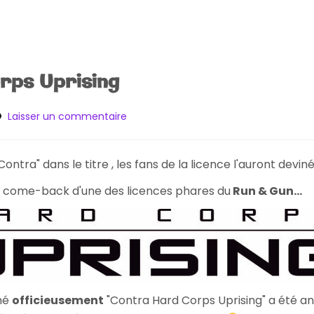
rps Uprising
sur
Laisser un commentaire
[Preview]
Hard
Corps
Contra" dans le titre , les fans de la licence l'auront devin
Uprising
au come-back d'une des licences phares du
Run & Gun...
mé
officieusement
"Contra Hard Corps Uprising" a été an