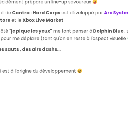
 décidément prépare un line-up savoureux
ect de
Contra : Hard Corps
est développé par
Arc Syst
Store
et le
Xbox Live Market
côté "
je pique les yeux"
me font penser à
Dolphin Blue
, 
 pour me déplaire (tant qu'on en reste à l'aspect visuelle
s sauts , des airs dashs...
i est à l'origine du développement