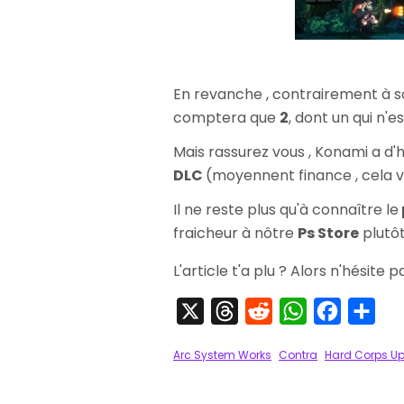
En revanche , contrairement à 
comptera que
2
, dont un qui n'e
Mais rassurez vous , Konami a d'
DLC
(moyennent finance , cela va
Il ne reste plus qu'à connaître le
fraicheur à nôtre
Ps Store
plutôt
L'article t'a plu ? Alors n'hésite 
X
Threads
Reddit
WhatsApp
Faceboo
Par
Arc System Works
Contra
Hard Corps Up