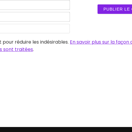
Nom*
E-
mail*
Site
web
t pour réduire les indésirables.
En savoir plus sur la façon
 sont traitées
.