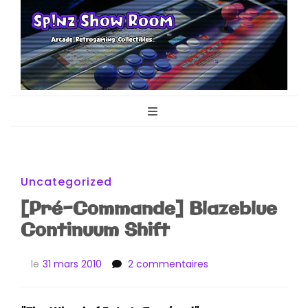
Sp!nz Show
Arcade, Retrogaming, Collectibles
Room
Uncategorized
[Pré-Commande] Blazeblue
Continuum Shift
sur
le
31 mars 2010
2 commentaires
[Pré-
Commande]
Blazeblue