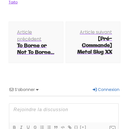
Taito
Navigation
Article
Article suivant
d'article
[Pré-
précédent
Commande]
To Borne or
Metal Slug XX
Not To Borne…
S’abonner
Connexion
{}
[+]