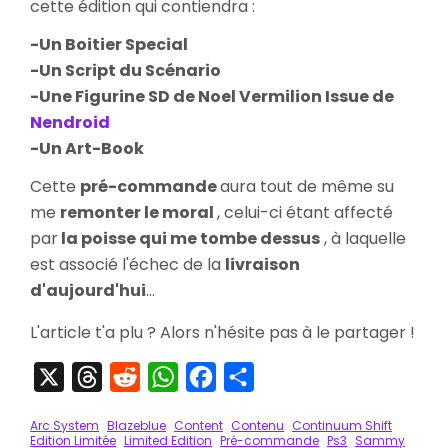
cette édition qui contiendra :
-Un Boitier Special
-Un Script du Scénario
-Une Figurine SD de Noel Vermilion Issue de
Nendroid
-Un Art-Book
Cette
pré-commande
aura tout de même su
me
remonter le moral
, celui-ci étant affecté
par
la poisse qui me tombe dessus
, à laquelle
est associé l'échec de la
livraison
d'aujourd'hui
...
L'article t'a plu ? Alors n'hésite pas à le partager !
X
Threads
Reddit
WhatsApp
Facebook
Partager
Arc System
Blazeblue
Content
Contenu
Continuum Shift
Edition Limitée
Limited Edition
Pré-commande
Ps3
Sammy