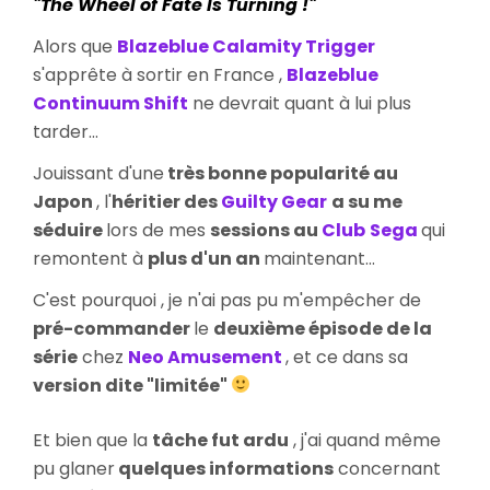
"The Wheel of Fate Is Turning !"
Continuum
Shift
Alors que
Blazeblue Calamity Trigger
s'apprête à sortir en France ,
Blazeblue
Continuum Shift
ne devrait quant à lui plus
tarder...
Jouissant d'une
très bonne popularité au
Japon
, l'
héritier des
Guilty Gear
a su me
séduire
lors de mes
sessions au
Club
S
ega
qui
remontent à
plus d'un an
maintenant...
C'est pourquoi , je n'ai pas pu m'empêcher de
pré-commander
le
deuxième épisode de la
série
chez
Neo Amusement
, et ce dans sa
version dite "limitée"
Et bien que la
tâche fut ardu
, j'ai quand même
pu glaner
quelques informations
concernant