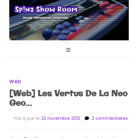
Sp!nz Show
Arcade, Retrogaming, Collectibles
Room
Web
[Web] Les Vertus De La Neo
Geo…
sur
mis à jour le
22 novembre 2012
2 commentaires
[We
Les
Vert