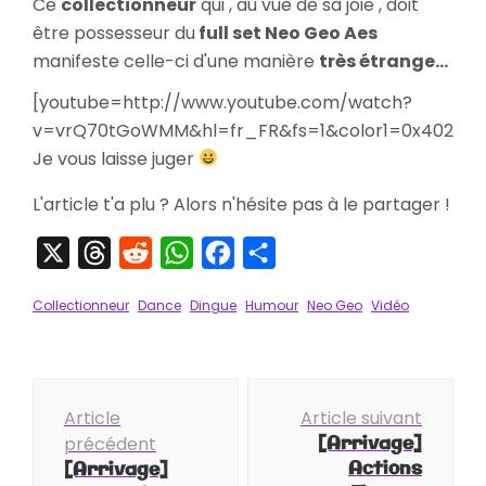
Ce
collectionneur
qui , au vue de sa joie , doit
De
être possesseur du
full set Neo Geo Aes
La
manifeste celle-ci d'une manière
très étrange...
Neo
Geo
[youtube=http://www.youtube.com/watch?
v=vrQ70tGoWMM&hl=fr_FR&fs=1&color1=0x402061&
Je vous laisse juger
L'article t'a plu ? Alors n'hésite pas à le partager !
X
Threads
Reddit
WhatsApp
Facebook
Partager
Collectionneur
Dance
Dingue
Humour
Neo Geo
Vidéo
Navigation
Article
Article suivant
d'article
[Arrivage]
précédent
Actions
[Arrivage]