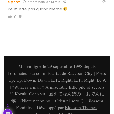
Sp!nz
17 mars 2010 0 h 51 min
Peut-être pas quand même
0
Mis en ligne le 29 septembre 1998 depuis
l'ordinateur du commissariat de Raccoon City | Press
Up, Up, Down, Down, Left, Right, Left, Right, B, A
| "What is a man ? A miserable little pile of secrets
!" Kozuki Oden vit : 煮えてなんぼの... おでんに
候！(Niete nanbo no... Oden ni soro !) |
Blossom
2
Feminine | Développé par
Blossom Themes
.