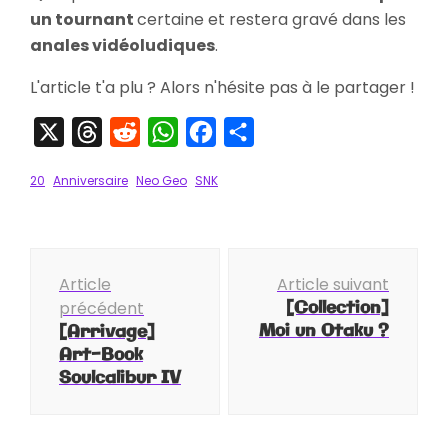
un tournant
certaine et restera gravé dans les
anales vidéoludiques
.
L'article t'a plu ? Alors n'hésite pas à le partager !
X
Threads
Reddit
WhatsApp
Facebook
Partager
20
Anniversaire
Neo Geo
SNK
Navigation
Article
Article suivant
d'article
[Collection]
précédent
Moi un Otaku ?
[Arrivage]
Art-Book
Soulcalibur IV