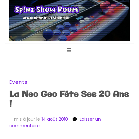
Sp!nz Show
Arcade, Retrogaming, Collectibles
Room
Events
La Neo Geo Fête Ses 20 Ans
!
mis à jour le
14 août 2010
Laisser un
sur
commentaire
La
Neo