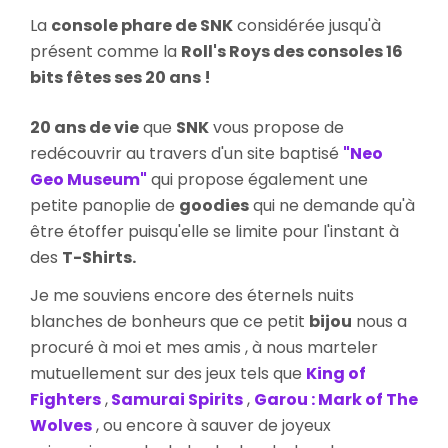
Geo
La
console phare de SNK
considérée jusqu'à
Fête
présent comme la
Roll's Roys des consoles 16
Ses
bits fêtes ses 20 ans !
20
Ans
!
20 ans de vie
que
SNK
vous propose de
redécouvrir au travers d'un site baptisé
"Neo
Geo Museum"
qui propose également une
petite panoplie de
goodies
qui ne demande qu'à
être étoffer puisqu'elle se limite pour l'instant à
des
T-Shirts.
Je me souviens encore des éternels nuits
blanches de bonheurs que ce petit
bijou
nous a
procuré à moi et mes amis , à nous marteler
mutuellement sur des jeux tels que
King of
Fighters
,
Samurai Spirits
,
Garou : Mark of The
Wolves
, ou encore à sauver de joyeux