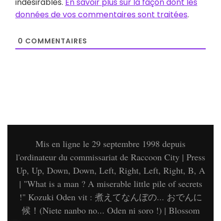
indésirables.
En savoir plus sur la façon dont les
données de vos commentaires sont traitées
.
0
COMMENTAIRES
Mis en ligne le 29 septembre 1998 depuis
l'ordinateur du commissariat de Raccoon City | Press
Up, Up, Down, Down, Left, Right, Left, Right, B, A
| "What is a man ? A miserable little pile of secrets
!" Kozuki Oden vit : 煮えてなんぼの... おでんに
候！(Niete nanbo no... Oden ni soro !) |
Blossom