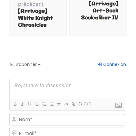
d'article
[Arrivage]
précédent
Art-Book
[Arrivage]
Soulcalibur IV
White Knight
Chronicles
S’abonner
Connexion
{}
[+]
Nom
E-