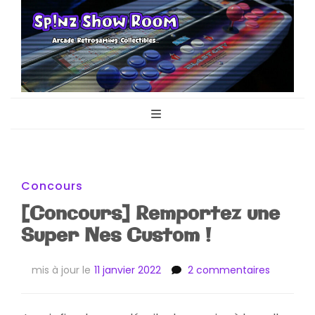
Sp!nz Show
Arcade, Retrogaming, Collectibles
Room
Concours
[Concours] Remportez une
Super Nes Custom !
sur
mis à jour le
11 janvier 2022
2 commentaires
[Concour
Remport
une