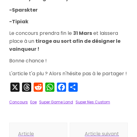
-Sparskter
-Tipiak
Le concours prendra fin le
31 Mars
et laissera
place à un
tirage au sort afin de désigner le
vainqueur !
Bonne chance !
L'article t'a plu ? Alors n'hésite pas à le partager !
X
Threads
Reddit
WhatsApp
Facebook
Partager
Concours
Eoe
Super Game Land
Super Nes Custom
Navigation
Article
Article suivant