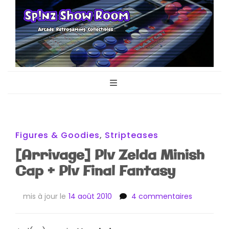
Sp!nz Show
Arcade, Retrogaming, Collectibles
Room
Figures & Goodies
,
Stripteases
[Arrivage] Plv Zelda Minish
Cap + Plv Final Fantasy
sur
mis à jour le
14 août 2010
4 commentaires
[Arrivage]
Plv
Zelda