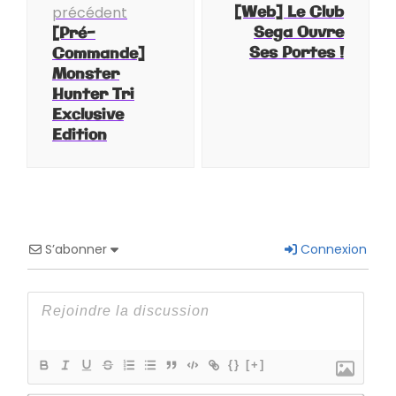
d'article
[Web] Le Club
précédent
Sega Ouvre
[Pré-
Ses Portes !
Commande]
Monster
Hunter Tri
Exclusive
Edition
S’abonner
Connexion
{}
[+]