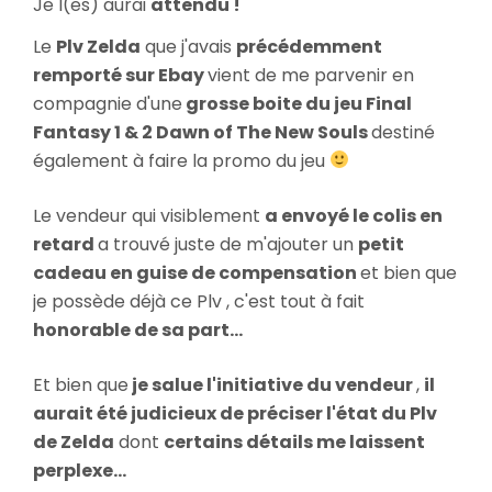
Je l(es) aurai
attendu !
Minish
Cap
Le
Plv Zelda
que j'avais
précédemment
+
remporté sur Ebay
vient de me parvenir en
Plv
compagnie d'une
grosse boite du jeu Final
Final
Fantasy 1 & 2 Dawn of The New Souls
destiné
Fantasy
également à faire la promo du jeu
Le vendeur qui visiblement
a envoyé le colis en
retard
a trouvé juste de m'ajouter un
petit
cadeau en guise de compensation
et bien que
je possède déjà ce Plv , c'est tout à fait
honorable de sa part...
Et bien que
je salue l'initiative du vendeur
,
il
aurait été judicieux de préciser l'état du Plv
de Zelda
dont
certains détails me laissent
perplexe...