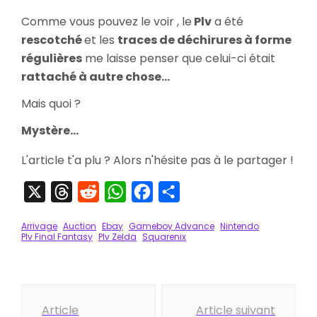
Comme vous pouvez le voir , le
Plv
a été
rescotché
et les
traces de déchirures à forme
régulières
me laisse penser que celui-ci était
rattaché à autre chose...
Mais quoi ?
Mystère...
L'article t'a plu ? Alors n'hésite pas à le partager !
X
Threads
Reddit
WhatsApp
Facebook
Partager
Arrivage
Auction
Ebay
Gameboy Advance
Nintendo
Plv Final Fantasy
Plv Zelda
Squarenix
Navigation
Article
Article suivant