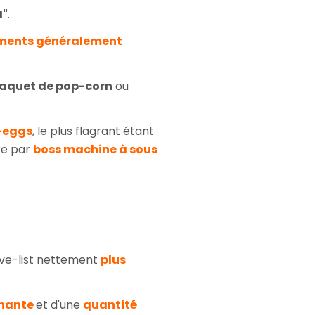
M"
.
ments généralement
aquet de pop-corn
ou
r-eggs
, le plus flagrant étant
re par
boss machine à sous
ve-list nettement
plus
onante
et d'une
quantité