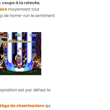
s
coups à la relevée
,
ire
moyennant tout
oup de home-run le sentiment
isposition est par défaut la
tège de cheerleaders
qui