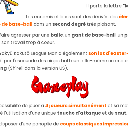
Il porte la lettre
"
Les ennemis et boss sont des dérivés des
élé
 de base-ball
dans un
second degré
très plaisant.
 faire agresser par une
balle
, un
gant de base-ball
, un
p
 son travail trop à coeur.
e, Yakyū Kakutō League Man a également
son lot d'easte
é par l'escouade des ninjas batteurs elle-même ou enco
ang
(Sh'rell dans la version US).
ossibilité de jouer à
4 joueurs simultanément
et sa mo
l'utilisation d'une unique
touche d'attaque
et de
saut
.
disposer d'une panoplie de
coups classiques impressi