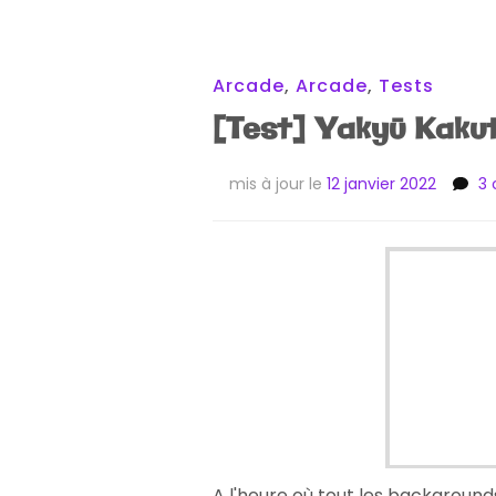
Arcade
,
Arcade
,
Tests
[Test] Yakyū Kaku
mis à jour le
12 janvier 2022
3
A l'heure où tout les background