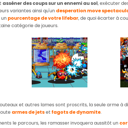
ut
asséner des coups sur un ennemi au sol
, exécuter de
eurs variantes ainsi qu'un
desperation move spectacula
x un
pourcentage de votre lifebar
, de quoi écarter à c
aine catégorie de joueurs.
 couteaux et autres lames sont proscrits, la seule arme à d
ajoute
armes de jets
et
fagots de dynamite
.
nts le parcours, les ramasser invoquera aussitôt un
cor