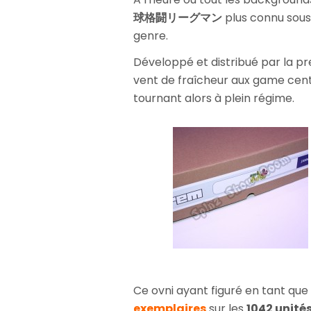
球格闘リーグマン
plus connu sou
genre.
Développé et distribué par la pr
vent de fraîcheur aux game cent
tournant alors à plein régime.
Ce ovni ayant figuré en tant que
exemplaires
sur les
1042 unité