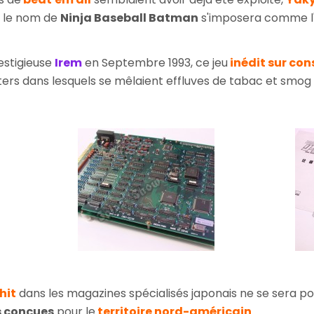
s le nom de
Ninja Baseball Batman
s'imposera comme l'
estigieuse
Irem
en Septembre 1993, ce jeu
inédit sur con
ers dans lesquels se mêlaient effluves de tabac et smog 
hit
dans les magazines spécialisés japonais ne se sera p
s conçues
pour le
territoire nord-américain
.