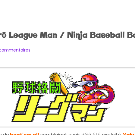
tō League Man / Ninja Baseball 
sur
 commentaires
[Test]
Yakyū
Kakutō
League
Man
/
Ninja
Baseball
Batman
s de
beat'em all
semblaient avoir déjà été exploité,
Yak