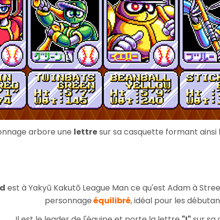
rsonnage arbore une
lettre
sur sa casquette formant ainsi 
ed
est à Yakyū Kakutō League Man ce qu'est Adam à Street
personnage
équilibré
, idéal pour les débutan
Il est le leader de l'équipe et porte la lettre
"I"
sur sa 