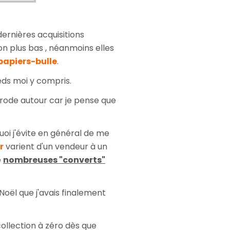
dernières acquisitions
on plus bas , néanmoins elles
papiers-bulle
.
eds moi y compris.
 rode autour car je pense que
quoi j'évite en général de me
r
varient d'un vendeur à un
e
nombreuses "converts"
oël que j'avais finalement
collection à zéro dès que