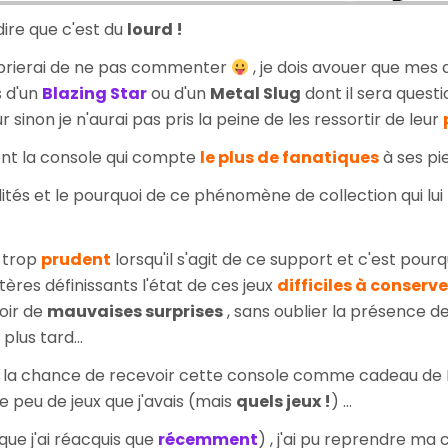
Japon
 dire que c'est du
lourd !
 prierai de ne pas commenter
, je dois avouer que mes 
 d'un
Blazing Star
ou d'un
Metal Slug
dont il sera questi
sinon je n'aurai pas pris la peine de les ressortir de leur
nt la console qui compte
le plus de fanatiques
à ses pi
lités et le pourquoi de ce phénomène de collection qui lui
 trop
prudent
lorsqu'il s'agit de ce support et c'est pour
itères définissants l'état de ces jeux
difficiles à conserve
voir de
mauvaises surprises
, sans oublier la présence d
plus tard...
eu la chance de recevoir cette console comme cadeau de N
e peu de jeux que j'avais (mais
quels jeux !
) ...
que j'ai réacquis que
récemment
) , j'ai pu reprendre ma 