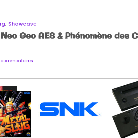
ng
,
Showcase
 Neo Geo AES & Phénomène des 
sur
4 commentaires
[Achats]
Galettes
Neo
Geo
AES
&
Phénomène
des
Contrefaçons
AES
au