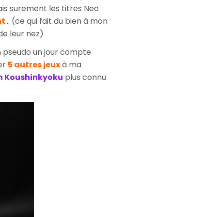
s surement les titres Neo
nt
... (ce qui fait du bien à mon
de leur nez)
un pseudo un jour compte
ter
5 autres jeux
à ma
n Koushinkyoku
plus connu