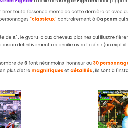
Street Fighter
à celle des
King of Fighters
dont j'appréhe
r tirer toute l'essence même de cette dernière et avec du 
s personnages
"classieux"
contrairement à
Capcom
qui
vée de
K'
, le gyaru-o aux cheveux platines qui illustre fièr
sion définitivement réconcilié avec la série (un exploit
e nombre de
6
font néanmoins honneur au
30 personnag
'en plus d'être
magnifiques
et
détaillés
, ils sont à l'i