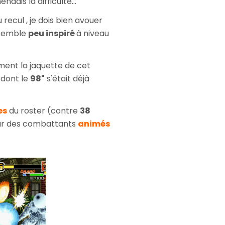
ndais la difficulté...
recul , je dois bien avouer
 semble
peu inspiré
à niveau
ement la jaquette de cet
 dont le
98"
s'était déjà
es
du roster (contre
38
nstar des combattants
animés