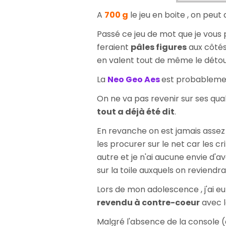
A
700 g
le jeu en boite , on peut
Passé ce jeu de mot que je vous
feraient
pâles figures
aux côtés
en valent tout de même le détour 
La
Neo Geo Aes
est probableme
On ne va pas revenir sur ses qua
tout a déjà été dit
.
En revanche on est jamais assez
les procurer sur le net car les cr
autre et je n'ai aucune envie d'a
sur la toile auxquels on reviendra 
Lors de mon adolescence , j'ai 
revendu à contre-coeur
avec l
Malgré l'absence de la console (