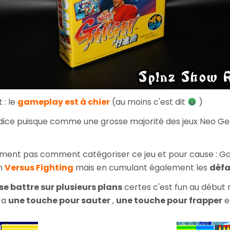
 : le
gameplay est à chier
(au moins c'est dit
)
judice puisque comme une grosse majorité des jeux Neo Ge
raiment pas comment catégoriser ce jeu et pour cause : G
un
Versus Fighting
mais en cumulant également les
défa
se battre sur plusieurs plans
certes c'est fun au début m
t a
une touche pour sauter
,
une touche pour frapper
e