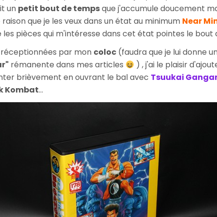
it un
petit bout de temps
que j'accumule doucement mai
 raison que je les veux dans un état au minimum
Near Mi
es pièces qui m'intéresse dans cet état pointes le bout 
jà réceptionnées par mon
coloc
(faudra que je lui donne 
ar"
rémanente dans mes articles
) , j'ai le plaisir d'ajou
enter brièvement en ouvrant le bal avec
Tsuukai Ganga
rk Kombat
...