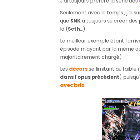
J'ai toujours préféré la série des
Seulement avec le temps , j'ai su
que
SNK
a toujours su créer de
là (
Seth
...)
Le meilleur exemple étant l'arri
épisode m'ayant par la même occa
majoritairement chargé)
Les
décors
se limitant au faibl
dans l'opus précédent
) puisqu
avec brio
...