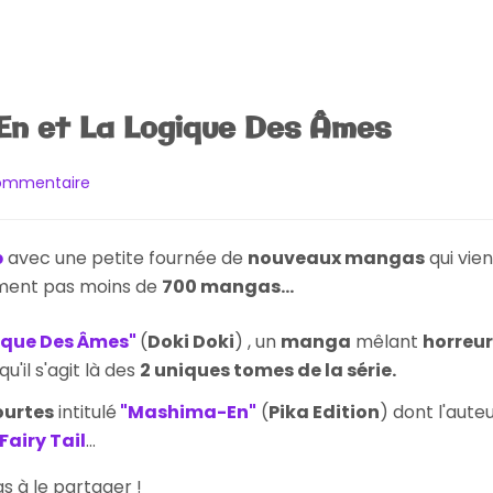
n et La Logique Des Âmes
sur
commentaire
[Achat]
Mashima-
En
p
avec une petite fournée de
nouveaux mangas
qui vie
et
ment pas moins de
700 mangas...
La
Logique
ique Des Âmes"
(
Doki Doki
) , un
manga
mêlant
horreur
Des
Âmes
u'il s'agit là des
2 uniques tomes de la série.
ourtes
intitulé
"Mashima-En"
(
Pika Edition
) dont l'aute
Fairy Tail
...
pas à le partager !