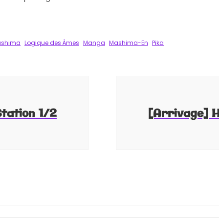
k
tager
ashima
Logique des Âmes
Manga
Mashima-En
Pika
tation 1/2
[Arrivage] H