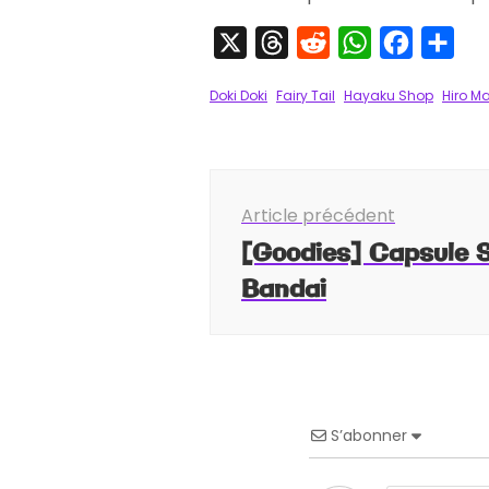
X
Threads
Reddit
WhatsApp
Faceboo
Par
Doki Doki
Fairy Tail
Hayaku Shop
Hiro M
Navigation
Article précédent
d'article
[Goodies] Capsule S
Bandai
S’abonner