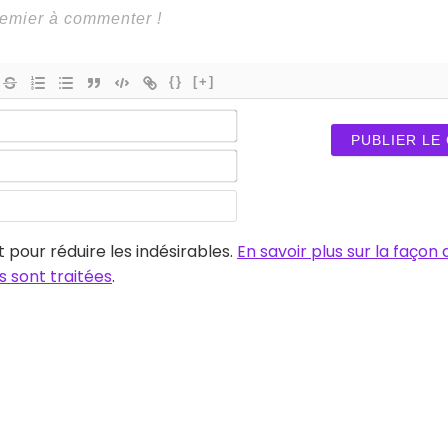
{}
[+]
Nom*
E-
mail*
Site
web
t pour réduire les indésirables.
En savoir plus sur la façon
 sont traitées
.