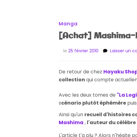
Manga
[Achat] Mashima-E
le
25 février 2010
Laisser un 
De retour de chez
Hayaku Sho
collection
qui compte actuelle
Avec les deux tomes de
"La Log
s
cénario plutôt éphémère
puisq
Ainsi qu'un
recueil d'histoires c
Mashima
,
l'auteur du célèbre
L'article t'a plu ? Alors n'hésite 