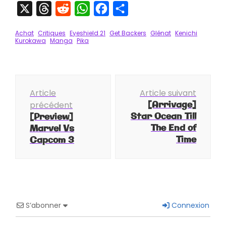
X
Threads
Reddit
WhatsApp
Facebook
Partager
Achat
Critiques
Eyeshield 21
Get Backers
Glénat
Kenichi
Kurokawa
Manga
Pika
Navigation
Article
Article suivant
d'article
[Arrivage]
précédent
Star Ocean Till
[Preview]
The End of
Marvel Vs
Time
Capcom 3
S’abonner
Connexion