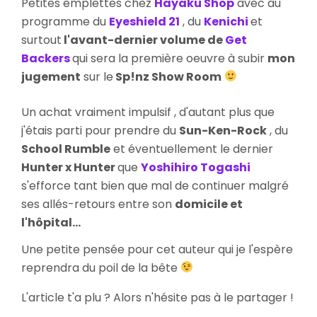
Petites emplettes chez
Hayaku Shop
avec au
,
programme du
Eyeshield 21
, du
Kenichi
et
Kenichi
surtout
l'avant-dernier volume de
Get
et
Backers
qui sera la première oeuvre à subir
mon
Get
Backers
jugement
sur le
Sp!nz Show Room
Un achat vraiment impulsif , d'autant plus que
j'étais parti pour prendre du
Sun-Ken-Rock
, du
School Rumble
et éventuellement le dernier
Hunter x Hunter
que
Yoshihiro Togashi
s'efforce tant bien que mal de continuer malgré
ses allés-retours entre son
domicile et
l'hôpital...
Une petite pensée pour cet auteur qui je l'espère
reprendra du poil de la bête
L'article t'a plu ? Alors n'hésite pas à le partager !