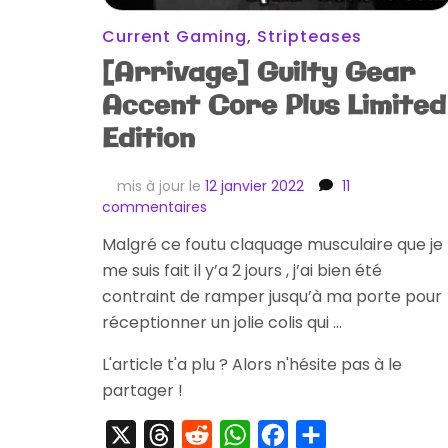
Current Gaming
,
Stripteases
[Arrivage] Guilty Gear
Accent Core Plus Limited
Edition
mis à jour le
12 janvier 2022
11
sur
commentaires
[Arrivage]
Malgré ce foutu claquage musculaire que je
Guilty
me suis fait il y’a 2 jours , j’ai bien été
Gear
Accent
contraint de ramper jusqu’à ma porte pour
Core
réceptionner un jolie colis qui …
Plus
Limited
L'article t'a plu ? Alors n'hésite pas à le
Edition
partager !
X
Threads
Reddit
WhatsApp
Facebook
Partager