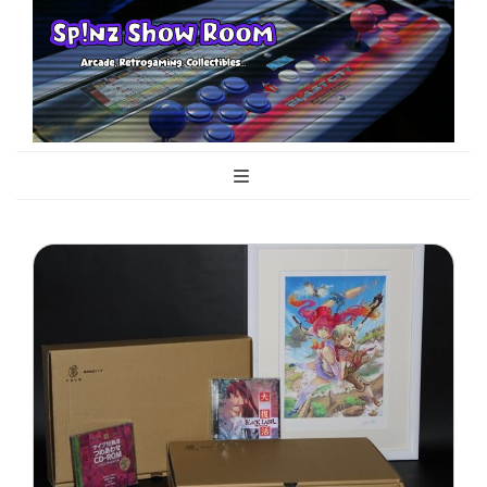
Sp!nz Show
Arcade, Retrogaming, Collectibles
Room