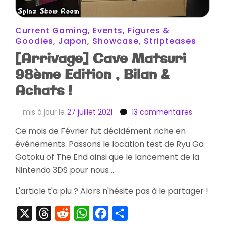
Current Gaming
,
Events
,
Figures &
Goodies
,
Japon
,
Showcase
,
Stripteases
[Arrivage] Cave Matsuri
98ème Edition , Bilan &
Achats !
sur
mis à jour le
27 juillet 2021
13 commentaires
[Arrivage
Ce mois de Février fut décidément riche en
Cave
événements. Passons le location test de Ryu Ga
Matsuri
98ème
Gotoku of The End ainsi que le lancement de la
Edition
Nintendo 3DS pour nous …
,
Bilan
L'article t'a plu ? Alors n'hésite pas à le partager !
&
Achats
X
Threads
Reddit
WhatsApp
Facebook
Partager
!