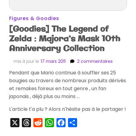
Figures & Goodies
[Goodies] The Legend of
Zelda : Majora’s Mask 10th
Anniversary Collection
sur
mis à jour le
17 mars 2011
2 commentaires
[Goodies]
Pendant que Mario continue à souffler ses 25
The
bougies au travers de nombreux produits dérivés
Legend
of
et remakes foireux en tout genre , un fan
Zelda
japonais , déjà plus ou moins …
:
Majora’s
L'article t'a plu ? Alors n'hésite pas à le partager !
Mask
10th
X
Threads
Reddit
WhatsApp
Facebook
Partager
Anniversar
Collection