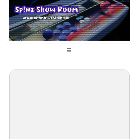
Sp!nz Show
Arcade, Retrogaming, Collectibles
Room