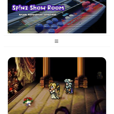
Sp!nz Show
Arcade, Retrogaming, Collectibles
Room