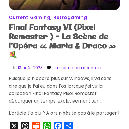
Current Gaming
,
Retrogaming
Final Fantasy VI (Pixel
Remaster ) – La Scène de
l’Opéra « Maria & Draco »
sur
le
13 août 2023
Laisser un commentaire
Final
Puisque je n’opère plus sur Windows, il va sans
Fantasy
dire que je l’ai eu dans l’os lorsque j’ai vu la
VI
(Pixel
collection Final Fantasy Pixel Remaster
Remaster
débarquer un temps, exclusivement sur …
)
–
L'article t'a plu ? Alors n'hésite pas à le partager !
La
Scène
X
Threads
Reddit
WhatsApp
Facebook
Partager
de