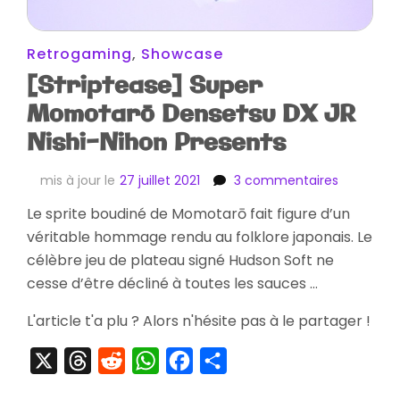
Retrogaming
,
Showcase
[Striptease] Super
Momotarō Densetsu DX JR
Nishi-Nihon Presents
sur
mis à jour le
27 juillet 2021
3 commentaires
[Stripteas
Le sprite boudiné de Momotarō fait figure d’un
Super
véritable hommage rendu au folklore japonais. Le
Momotar
Densetsu
célèbre jeu de plateau signé Hudson Soft ne
DX
cesse d’être décliné à toutes les sauces …
JR
Nishi-
L'article t'a plu ? Alors n'hésite pas à le partager !
Nihon
Presents
X
Threads
Reddit
WhatsApp
Facebook
Partager