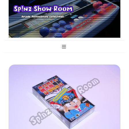
Sp!nz Show
Arcade, Retrogaming, Collectibles
Room