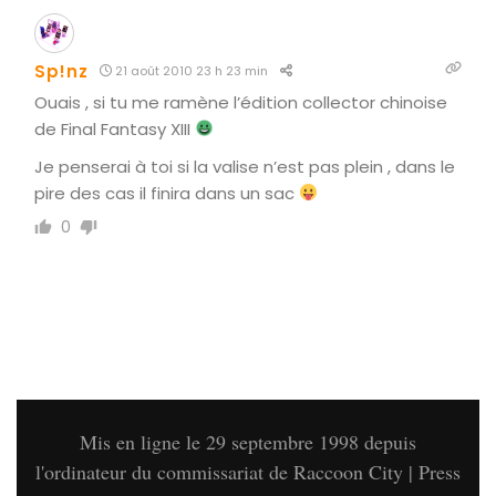
Sp!nz
21 août 2010 23 h 23 min
Ouais , si tu me ramène l’édition collector chinoise
de Final Fantasy XIII
Je penserai à toi si la valise n’est pas plein , dans le
pire des cas il finira dans un sac
0
Mis en ligne le 29 septembre 1998 depuis
l'ordinateur du commissariat de Raccoon City | Press