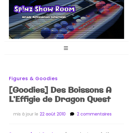
Sp!nz Show
Arcade, Retrogaming, Collectibles
Room
Figures & Goodies
[Goodies] Des Boissons A
L’Effigie de Dragon Quest
sur
mis à jour le
22 août 2010
2 commentaires
[Goodies]
Des
Boissons