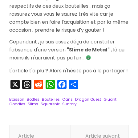
respectifs de ces deux bouteilles , mais ça
rassurez vous vous le saurez très vite car je
compte bien en faire l'acquisition et par la même
occasion , prendre le risque d'y gouter !
Cependant , je suis assez déçu de constater
l'absence d'une version
"Slime de Metal"
, là au
moins ils n'auraient pas pu fuir...
L'article t'a plu ? Alors n'hésite pas à le partager !
X
Threads
Reddit
WhatsApp
Facebook
Partager
Boisson
Bottles
Bouteilles
Cans
Dragon Quest
Gluant
Goodies
Slims
Squarenix
Suntory
Navigation
Article
Article suivant