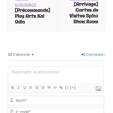
d'article
[Arrivage]
précédent
Cartes de
[Précommande]
Visites Sp!nz
Play Arts Kai
Show Room
Odin
S’abonner
Connexion
{}
[+]
Nom
E-