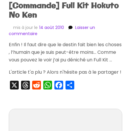
[Commande] Full Kit Hokuto
No Ken
mis à jour le
14 août 2010
Laisser un
sur
commentaire
[Commande]
Enfin ! Il faut dire que le destin fait bien les choses
Full
, l’humain que je suis peut-être moins… Comme
Kit
Hokuto
vous pouvez le voir j’ai pu déniché un Full Kit …
No
Ken
L'article t'a plu ? Alors n'hésite pas à le partager !
X
Threads
Reddit
WhatsApp
Facebook
Partager