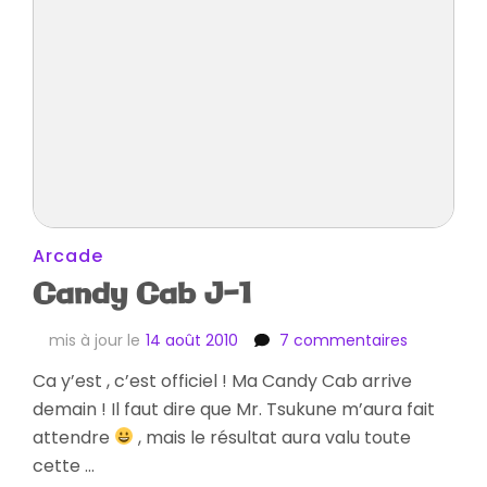
Arcade
Candy Cab J-1
sur
mis à jour le
14 août 2010
7 commentaires
Candy
Ca y’est , c’est officiel ! Ma Candy Cab arrive
Cab
demain ! Il faut dire que Mr. Tsukune m’aura fait
J-
1
attendre
, mais le résultat aura valu toute
cette …