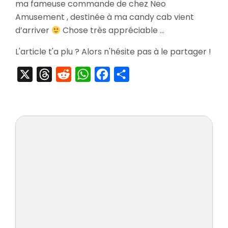
ma fameuse commande de chez Neo
Hokuto
No
Amusement , destinée à ma candy cab vient
Ken
d’arriver
Chose très appréciable …
,
Trigger
L'article t'a plu ? Alors n'hésite pas à le partager !
Heart
Exelica
X
Threads
Reddit
WhatsApp
Facebook
Partager
,
Cendrier
Sega…