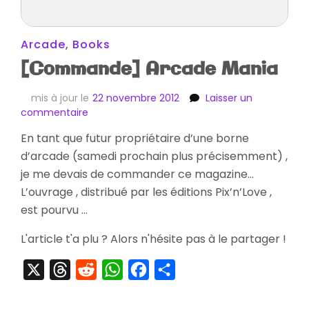
Arcade
,
Books
[Commande] Arcade Mania
mis à jour le
22 novembre 2012
Laisser un
sur
commentaire
[Commande]
En tant que futur propriétaire d’une borne
Arcade
d’arcade (samedi prochain plus précisemment) ,
Mania
je me devais de commander ce magazine…
L’ouvrage , distribué par les éditions Pix’n’Love ,
est pourvu …
L'article t'a plu ? Alors n'hésite pas à le partager !
X
Threads
Reddit
WhatsApp
Facebook
Partager