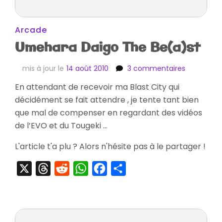
Arcade
Umehara Daigo The Be(a)st
sur
mis à jour le
14 août 2010
3 commentaires
Umehara
En attendant de recevoir ma Blast City qui
Daigo
décidément se fait attendre , je tente tant bien
The
Be(a)st
que mal de compenser en regardant des vidéos
de l’EVO et du Tougeki …
L'article t'a plu ? Alors n'hésite pas à le partager !
X
Threads
Reddit
WhatsApp
Facebook
Partager