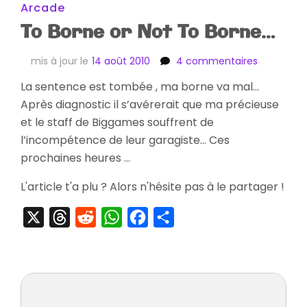
Arcade
To Borne or Not To Borne…
sur
mis à jour le
14 août 2010
4 commentaires
To
La sentence est tombée , ma borne va mal…
Borne
Après diagnostic il s’avérerait que ma précieuse
or
Not
et le staff de Biggames souffrent de
To
l’incompétence de leur garagiste… Ces
Borne…
prochaines heures …
L'article t'a plu ? Alors n'hésite pas à le partager !
X
Threads
Reddit
WhatsApp
Facebook
Partager