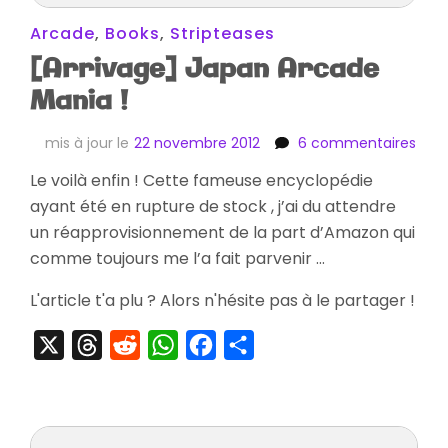
Arcade
,
Books
,
Stripteases
[Arrivage] Japan Arcade
Mania !
sur
mis à jour le
22 novembre 2012
6 commentaires
[Arr
Le voilà enfin ! Cette fameuse encyclopédie
Jap
ayant été en rupture de stock , j’ai du attendre
Arc
Man
un réapprovisionnement de la part d’Amazon qui
!
comme toujours me l’a fait parvenir …
L'article t'a plu ? Alors n'hésite pas à le partager !
X
Threads
Reddit
WhatsApp
Facebook
Partager