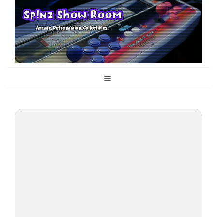
Sp!nz Show
Arcade, Retrogaming, Collectibles
Room