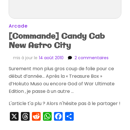
Arcade
[Commande] Candy Cab
New Astro City
sur
mis à jour le
14 août 2010
2 commentaires
[Comman
Surement mon plus gros coup de folie pour ce
Candy
début d’année… Après la « Treasure Box »
Cab
New
d’Hokuto Muso ou encore God of War Ultimate
Astro
Edition , je passe à un autre …
City
L'article t'a plu ? Alors n'hésite pas à le partager !
X
Threads
Reddit
WhatsApp
Facebook
Partager