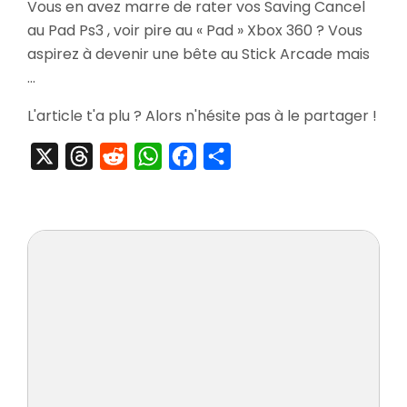
Vous en avez marre de rater vos Saving Cancel
Le
au Pad Ps3 , voir pire au « Pad » Xbox 360 ? Vous
Stic
Arc
aspirez à devenir une bête au Stick Arcade mais
Pour
…
Les
Nuls
L'article t'a plu ? Alors n'hésite pas à le partager !
X
Threads
Reddit
WhatsApp
Facebook
Partager