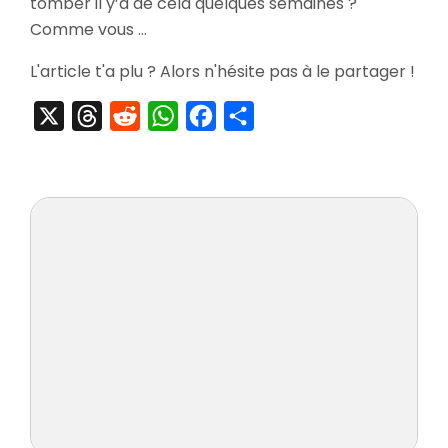
tomber il y’a de cela quelques semaines ?
Comme vous …
L'article t'a plu ? Alors n'hésite pas à le partager !
X
Threads
Reddit
WhatsApp
Facebook
Partager